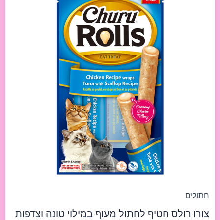
Chicken
Recipe
Wraps
Tuna
with
Scallop
Recipe
40g
צורו
רולס
חטיף
לחתול
מעוף
במילוי
טונה
וצדפות
40ג
חתולים
צורו רולס חטיף לחתול מעוף במילוי טונה וצדפות