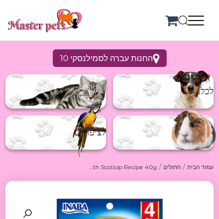
ילוג
תוכן
החנות עברה לסמילנסקי 10
לכלבים
לחתולים
למכרסמים
לציפורים
/
/
עמוד הבית
חתולים
Churu Roll Chicken Recipe Wraps Tuna with Scallop Recipe 40g צורו רולס חטיף לחתול מעוף במילוי טונה וצדפות 40ג
כמות
של
Churu
Roll